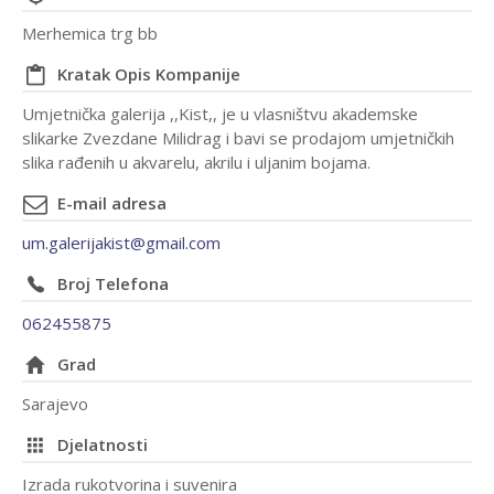
Merhemica trg bb
Kratak Opis Kompanije
Umjetnička galerija ,,Kist,, je u vlasništvu akademske
slikarke Zvezdane Milidrag i bavi se prodajom umjetničkih
slika rađenih u akvarelu, akrilu i uljanim bojama.
E-mail adresa
um.galerijakist@gmail.com
Broj Telefona
062455875
Grad
Sarajevo
Djelatnosti
Izrada rukotvorina i suvenira