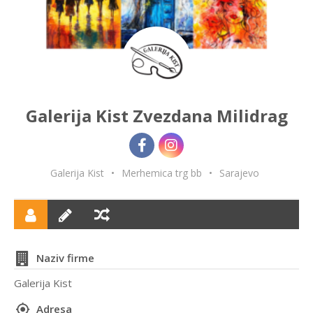
Galerija Kist Zvezdana Milidrag
Galerija Kist
•
Merhemica trg bb
•
Sarajevo
Naziv firme
Galerija Kist
Adresa