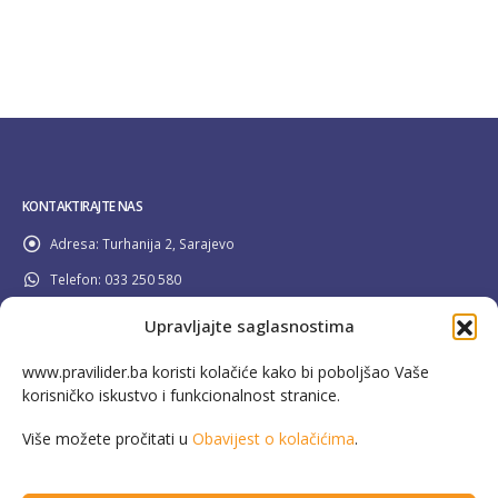
KONTAKTIRAJTE NAS
Adresa:
Turhanija 2, Sarajevo
Telefon:
033 250 580
Email:
info@pravilider.ba
Upravljajte saglasnostima
Radno Vrijeme:
Pon - Pet / 08:00 - 16:30
www.pravilider.ba koristi kolačiće kako bi poboljšao Vaše
korisničko iskustvo i funkcionalnost stranice.
080 022 336
Besplatna info linija:
Više možete pročitati u
Obavijest o kolačićima
.