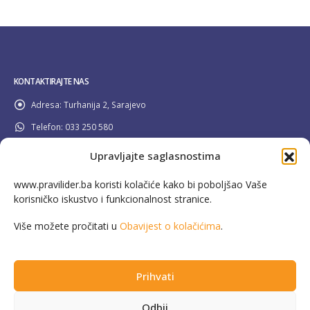
KONTAKTIRAJTE NAS
Adresa:
Turhanija 2, Sarajevo
Telefon:
033 250 580
Email:
info@pravilider.ba
Upravljajte saglasnostima
Radno Vrijeme:
Pon - Pet / 08:00 - 16:30
www.pravilider.ba koristi kolačiće kako bi poboljšao Vaše
korisničko iskustvo i funkcionalnost stranice.
080 022 336
Besplatna info linija:
Više možete pročitati u
Obavijest o kolačićima
.
Prihvati
This website has been produced with the assistance of the European Union in
Odbij