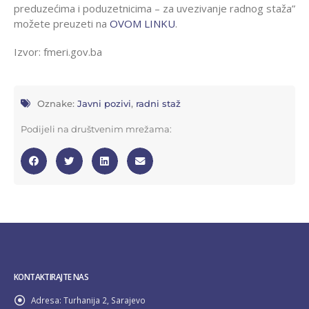
preduzećima i poduzetnicima – za uvezivanje radnog staža”
možete preuzeti na
OVOM LINKU
.
Izvor: fmeri.gov.ba
Oznake:
Javni pozivi
,
radni staž
Podijeli na društvenim mrežama:
KONTAKTIRAJTE NAS
Adresa:
Turhanija 2, Sarajevo