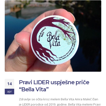
Pravi LIDER uspješne priče
14
“Bella Vita”
apr
Zdravlje se očita kroz melem Bella Vita Amra Maleč član
je LIDER porodice od 2019. godine. Bella Vita melemi Pravi