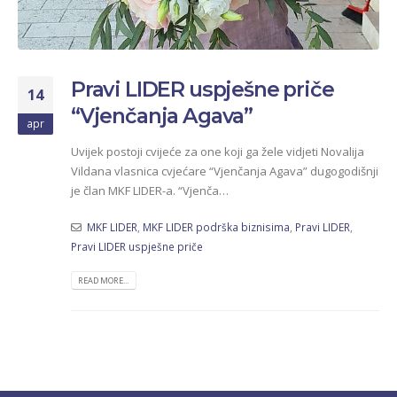
Pravi LIDER uspješne priče
14
“Vjenčanja Agava”
apr
Uvijek postoji cvijeće za one koji ga žele vidjeti Novalija
Vildana vlasnica cvjećare “Vjenčanja Agava” dugogodišnji
je član MKF LIDER-a. “Vjenča…
MKF LIDER
,
MKF LIDER podrška biznisima
,
Pravi LIDER
,
Pravi LIDER uspješne priče
READ MORE...