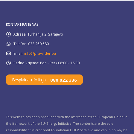
KONTAKTIRAJTE NAS
Adresa:
Turhanija 2, Sarajevo
Telefon:
033 250 580
Email:
info@pravilider.ba
Radno Vrijeme:
Pon - Pet / 08:00 - 16:30
080 022 336
Besplatna info linija:
This website has been produced with the assistance of the European Union in
the framework of the EU4Energy Initiative. The contents are the sole
responsibility of Microcredit Foundation LIDER Sarajevo and can in no way be