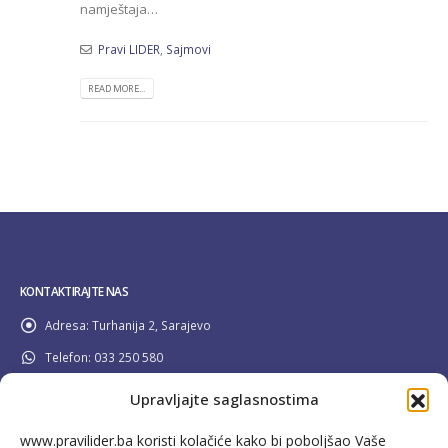
namještaja…
Pravi LIDER
,
Sajmovi
READ MORE...
KONTAKTIRAJTE NAS
Adresa:
Turhanija 2, Sarajevo
Telefon:
033 250 580
Email:
info@pravilider.ba
Upravljajte saglasnostima
Radno Vrijeme:
Pon - Pet / 08:00 - 16:30
www.pravilider.ba koristi kolačiće kako bi poboljšao Vaše