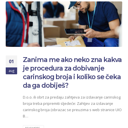
Zanima me ako neko zna kakva
01
je procedura za dobivanje
aug
carinskog broja i koliko se čeka
da ga dobiješ?
D.o.o. ili obrt za predaju zahtjeva za izdavanje carinskog
broja treba pripremiti sljedeće: Zahtjev za izdavanje
carinskog broja (obrazac se preuzima s web stranice UIO
B…