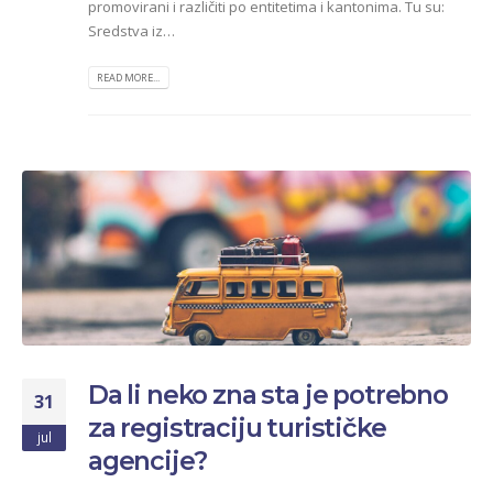
promovirani i različiti po entitetima i kantonima. Tu su:
Sredstva iz…
READ MORE...
Da li neko zna sta je potrebno
31
za registraciju turističke
jul
agencije?