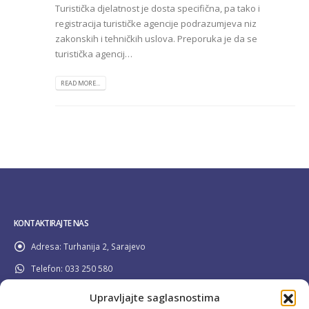
Turistička djelatnost je dosta specifična, pa tako i
registracija turističke agencije podrazumjeva niz
zakonskih i tehničkih uslova. Preporuka je da se
turistička agencij…
READ MORE...
KONTAKTIRAJTE NAS
Adresa:
Turhanija 2, Sarajevo
Telefon:
033 250 580
Email:
info@pravilider.ba
Upravljajte saglasnostima