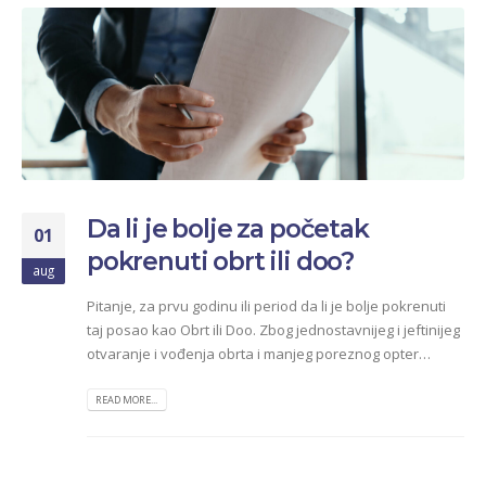
Da li je bolje za početak
01
pokrenuti obrt ili doo?
aug
Pitanje, za prvu godinu ili period da li je bolje pokrenuti
taj posao kao Obrt ili Doo. Zbog jednostavnijeg i jeftinijeg
otvaranje i vođenja obrta i manjeg poreznog opter…
READ MORE...