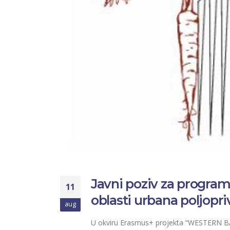
Javni poziv za program
11
oblasti urbana poljopr
aug
U okviru Erasmus+ projekta “WESTERN B