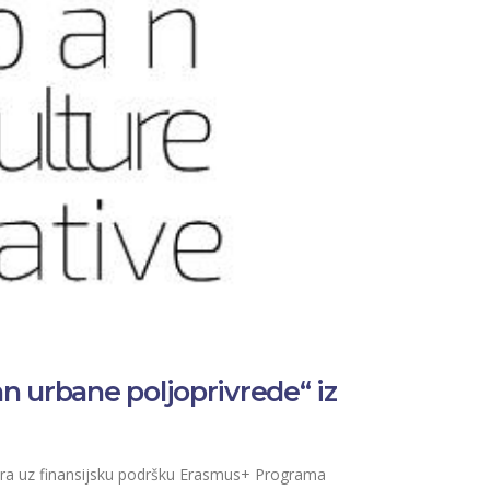
n urbane poljoprivrede“ iz
a uz finansijsku podršku Erasmus+ Programa