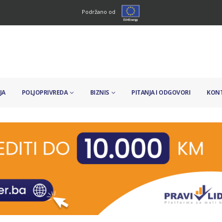
Podržano od
JA
POLJOPRIVREDA
BIZNIS
PITANJA I ODGOVORI
KON