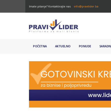
Imate pitanje? Kontaktirajte nas
info@pravilider.ba
POČETNA
AKTUELNO
PONUDE
SARADN