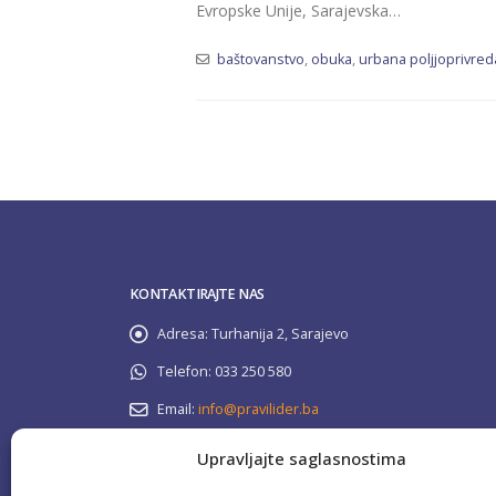
Evropske Unije, Sarajevska…
baštovanstvo
,
obuka
,
urbana poljjoprivred
KONTAKTIRAJTE NAS
Adresa:
Turhanija 2, Sarajevo
Telefon:
033 250 580
Email:
info@pravilider.ba
Radno Vrijeme:
Pon - Pet / 08:00 - 16:30
Upravljajte saglasnostima