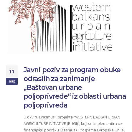
Javni poziv za program obuke
11
odraslih za zanimanje
aug
„Baštovan urbane
poljoprivrede“ iz oblasti urbana
poljoprivreda
U okviru Erasmus+ projekta “WESTERN BALKAN URBAN
AGRICULTURE INITIATIVE (BUGI)”, koji se implementira uz
finansijsku podršku Erasmus+ Programa Evropske Unije,