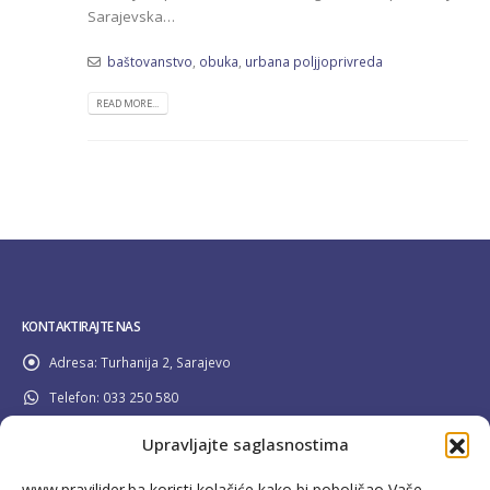
Sarajevska…
baštovanstvo
,
obuka
,
urbana poljjoprivreda
READ MORE...
KONTAKTIRAJTE NAS
Adresa:
Turhanija 2, Sarajevo
Telefon:
033 250 580
Email:
info@pravilider.ba
Upravljajte saglasnostima
Radno Vrijeme:
Pon - Pet / 08:00 - 16:30
www.pravilider.ba koristi kolačiće kako bi poboljšao Vaše