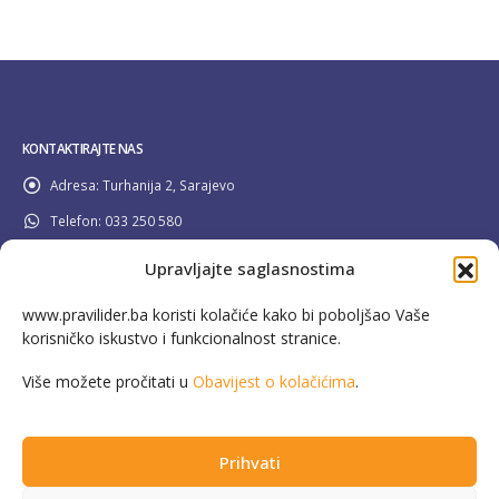
KONTAKTIRAJTE NAS
Adresa:
Turhanija 2, Sarajevo
Telefon:
033 250 580
Email:
info@pravilider.ba
Upravljajte saglasnostima
Radno Vrijeme:
Pon - Pet / 08:00 - 16:30
www.pravilider.ba koristi kolačiće kako bi poboljšao Vaše
korisničko iskustvo i funkcionalnost stranice.
080 022 336
Besplatna info linija:
Više možete pročitati u
Obavijest o kolačićima
.
Prihvati
This website has been produced with the assistance of the European Union in