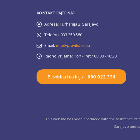
KONTAKTIRAJTE NAS
Adresa:
Turhanija 2, Sarajevo
Telefon:
033 250 580
Email:
info@pravilider.ba
Radno Vrijeme:
Pon - Pet / 08:00 - 16:30
080 022 336
Besplatna info linija:
This website has been produced with the assistance of 
Sarajevo and ca