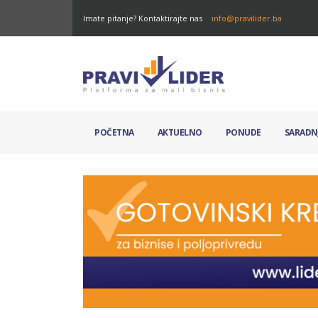
Imate pitanje? Kontaktirajte nas
info@pravilider.ba
POČETNA
AKTUELNO
PONUDE
SARADN