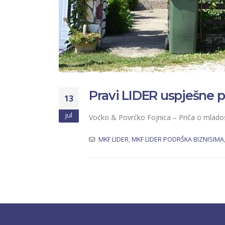
Pravi LIDER uspješne p
13
jul
Voćko & Povrćko Fojnica – Priča o mlados
MKF LIDER
,
MKF LIDER PODRŠKA BIZNISIMA