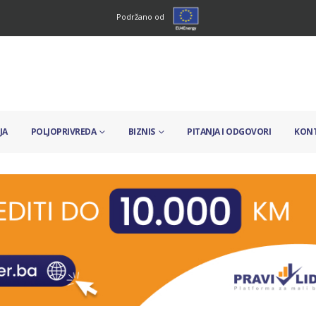
Podržano od
JA
POLJOPRIVREDA
BIZNIS
PITANJA I ODGOVORI
KON