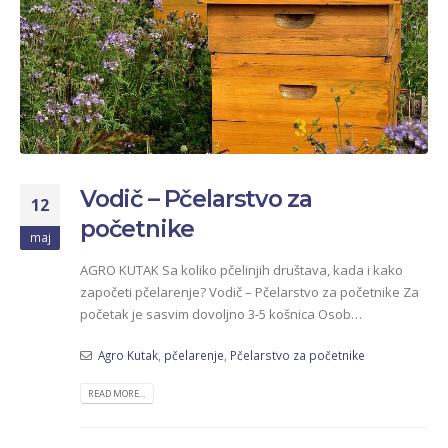
Vodič – Pčelarstvo za
12
početnike
maj
AGRO KUTAK Sa koliko pčelinjih društava, kada i kako
započeti pčelarenje? Vodič – Pčelarstvo za početnike Za
početak je sasvim dovoljno 3-5 košnica Osob…
Agro Kutak
,
pčelarenje
,
Pčelarstvo za početnike
READ MORE...