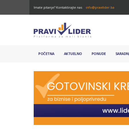
Imate pitanje? Kontaktirajte nas
info@pravilider.ba
POČETNA
AKTUELNO
PONUDE
SARADN