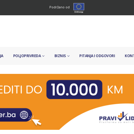
Podržano od
JA
POLJOPRIVREDA
BIZNIS
PITANJA I ODGOVORI
KON