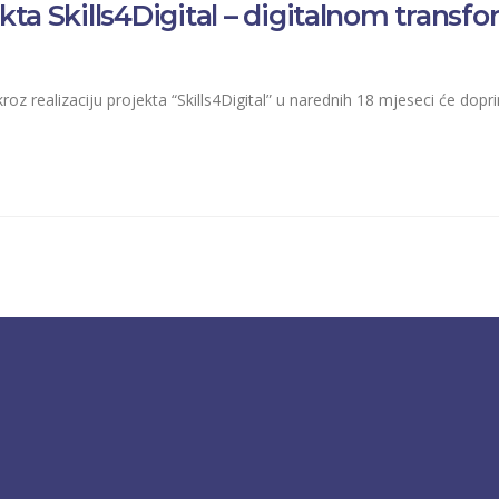
ekta Skills4Digital – digitalnom transfo
kroz realizaciju projekta “Skills4Digital” u narednih 18 mjeseci će dopri