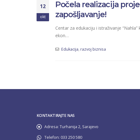
Počela realizacija proj
12
zapošljavanje!
okt
Centar za edukaciju i istraživanje “Nahla” 
ekon…
Edukacija
,
razvoj biznisa
KONTAKTIRAJTE NAS
Adresa:
Turhanija 2, Sarajevo
Telefon:
033 250 580