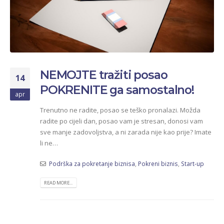
NEMOJTE tražiti posao
14
POKRENITE ga samostalno!
apr
Trenutno ne radite, posao se teško pronalazi. Možda
radite po cijeli dan, posao vam je stresan, donosi vam
sve manje zadovoljstva, a ni zarada nije kao prije? Imate
li ne…
Podrška za pokretanje biznisa
,
Pokreni biznis
,
Start-up
READ MORE...