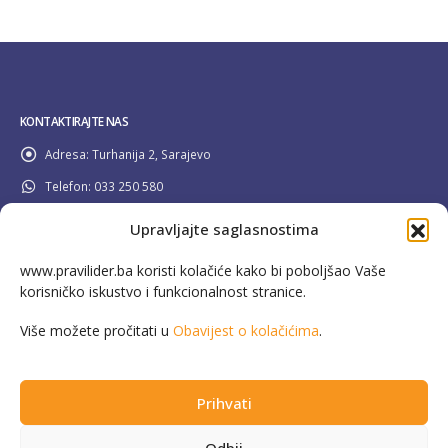
KONTAKTIRAJTE NAS
Adresa:
Turhanija 2, Sarajevo
Telefon:
033 250 580
Email:
info@pravilider.ba
Upravljajte saglasnostima
Radno Vrijeme:
Pon - Pet / 08:00 - 16:30
www.pravilider.ba koristi kolačiće kako bi poboljšao Vaše
korisničko iskustvo i funkcionalnost stranice.
080 022 336
Besplatna info linija:
Više možete pročitati u
Obavijest o kolačićima
.
Prihvati
This website has been produced with the assistance of the European Union in
Odbij