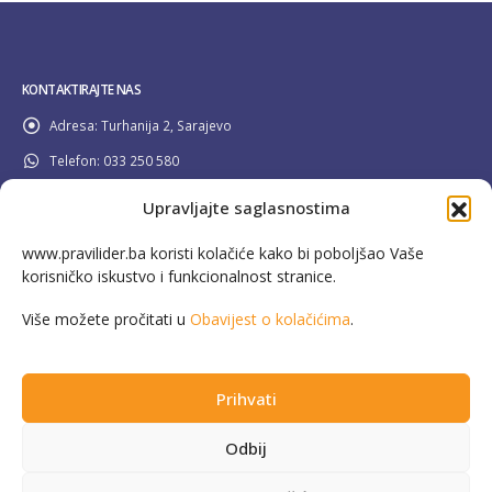
KONTAKTIRAJTE NAS
Adresa:
Turhanija 2, Sarajevo
Telefon:
033 250 580
Email:
info@pravilider.ba
Upravljajte saglasnostima
Radno Vrijeme:
Pon - Pet / 08:00 - 16:30
www.pravilider.ba koristi kolačiće kako bi poboljšao Vaše
korisničko iskustvo i funkcionalnost stranice.
080 022 336
Besplatna info linija:
Više možete pročitati u
Obavijest o kolačićima
.
Prihvati
This website has been produced with the assistance of the European Union in
Odbij
the framework of the EU4Energy Initiative. The contents are the sole
responsibility of Microcredit Foundation LIDER Sarajevo and can in no way be