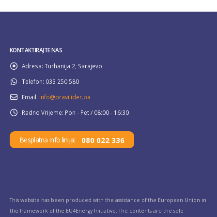
KONTAKTIRAJTE NAS
Adresa:
Turhanija 2, Sarajevo
Telefon:
033 250 580
Email:
info@pravilider.ba
Radno Vrijeme:
Pon - Pet / 08:00 - 16:30
080 022 336
Besplatna info linija:
This website has been produced with the assistance of the European Union in
the framework of the EU4Energy Initiative. The contents are the sole