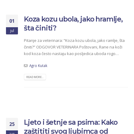
Koza kozu ubola, jako hramlje,
01
šta činiti?
jul
Pitanje za veterinara: “Koza kozu ubola, jako ramlje, šta
činiti?” ODGOVOR VETERINARA Poštovani, Rane na koži
kod koza često nastaju kao posljedica uboda rogo…
Agro Kutak
READ MORE...
Ljeto i šetnje sa psima: Kako
25
zaštititi svog ljubimca od
jun