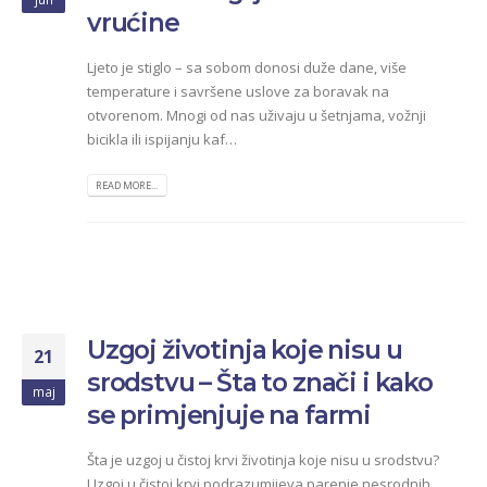
vrućine
Ljeto je stiglo – sa sobom donosi duže dane, više
temperature i savršene uslove za boravak na
otvorenom. Mnogi od nas uživaju u šetnjama, vožnji
bicikla ili ispijanju kaf…
READ MORE...
Uzgoj životinja koje nisu u
21
srodstvu – Šta to znači i kako
maj
se primjenjuje na farmi
Šta je uzgoj u čistoj krvi životinja koje nisu u srodstvu?
Uzgoj u čistoj krvi podrazumijeva parenje nesrodnih