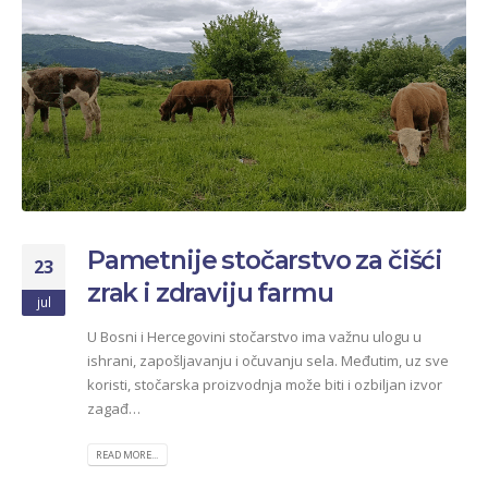
Pametnije stočarstvo za čišći
23
zrak i zdraviju farmu
jul
U Bosni i Hercegovini stočarstvo ima važnu ulogu u
ishrani, zapošljavanju i očuvanju sela. Međutim, uz sve
koristi, stočarska proizvodnja može biti i ozbiljan izvor
zagađ…
READ MORE...