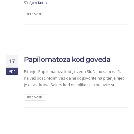
Agro Kutak
READ MORE...
Papilomatoza kod goveda
17
apr
Pitanje: Papilomatoza kod goveda Slučajno sam naišla
na vaš post. Molim Vas da mi odgovorite na pitanje riječ
je o rasi krava Salers kod nekoliko njiih pojavile su…
READ MORE...