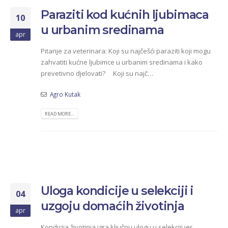
Paraziti kod kućnih ljubimaca
10
u urbanim sredinama
apr
Pitanje za veterinara: Koji su najčešći paraziti koji mogu
zahvatiti kućne ljubimce u urbanim sredinama i kako
prevetivno djelovati? Koji su najč…
Agro Kutak
READ MORE...
Uloga kondicije u selekciji i
04
uzgoju domaćih životinja
apr
Kondicija životinja igra ključnu ulogu u selekciji jer