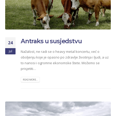
Antraks u susjedstvu
24
jul
Nažalost, ne radi se o heavy metal koncertu, već o
oboljenju koje je opasno po zdravlje životinja i ljudi, a uz
to nanosi i ogromne ekonomske štete. Možemo se
prisjetiti…
READ MORE...