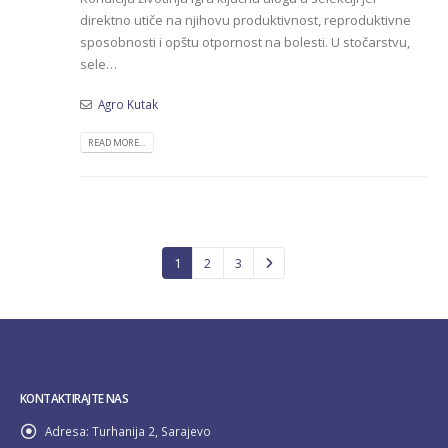
direktno utiče na njihovu produktivnost, reproduktivne
sposobnosti i opštu otpornost na bolesti. U stočarstvu,
sele…
Agro Kutak
READ MORE...
1
2
3
KONTAKTIRAJTE NAS
Adresa:
Turhanija 2, Sarajevo