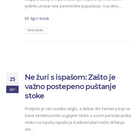
jedinki unutar iste pasminske populacije. U praksi,…
Agro Kutak
READ MORE...
Ne žuri s ispašom: Zašto je
25
važno postepeno puštanje
apr
stoke
Proljeće je već uveliko stiglo, a dobar dio farmera koji se
bave ekstenzivnim uzgojem stoke u ovom periodu pušta
stoku na ispašu.Ispaša je tradicionalan način držanja
sto…